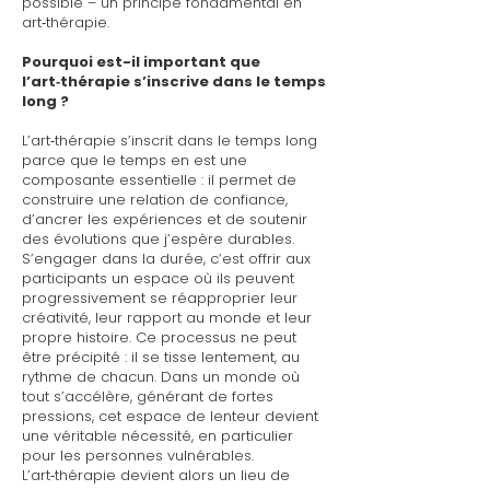
possible – un principe fondamental en
art‑thérapie.
Pourquoi est-il important que
l’art‑thérapie s’inscrive dans le temps
long ?
L’art‑thérapie s’inscrit dans le temps long
parce que le temps en est une
composante essentielle : il permet de
construire une relation de confiance,
d’ancrer les expériences et de soutenir
des évolutions que j’espère durables.
S’engager dans la durée, c’est offrir aux
participants un espace où ils peuvent
progressivement se réapproprier leur
créativité, leur rapport au monde et leur
propre histoire. Ce processus ne peut
être précipité : il se tisse lentement, au
rythme de chacun. Dans un monde où
tout s’accélère, générant de fortes
pressions, cet espace de lenteur devient
une véritable nécessité, en particulier
pour les personnes vulnérables.
L’art‑thérapie devient alors un lieu de