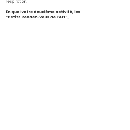
respiration.
En quoi votre deuxième activité, les
“Petits Rendez-vous de l’Art”,
prolonge‑t‑elle cette démarche ?
Inspirés de mon expérience
d’art‑thérapeute, les « Petits Rendez‑vous
de l’Art » proposent des parcours et des
événements de bien‑être autour de l’art,
ouverts à toutes et tous. Ce sont des
moments conçus comme des
parenthèses pour ralentir et respirer dans
un cadre apaisant. Il s’agit d’expériences
partagées et conviviales, non de visites
guidées, mais de véritables voyages au
cœur des œuvres, pour cultiver son
empathie esthétique, c’est‑à‑dire la
reconnexion à ses sensations singulières.
Entreprendre pour Aider
Aider ceux qui souffrent de